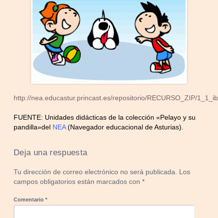
http://nea.educastur.princast.es/repositorio/RECURSO_ZIP/1_1_i
FUENTE:
U
nidades didácticas de la colección «Pelayo y su
pandill
a»
del
NEA
(Navegador edu
cacio
nal de Asturias)
.
Deja una respuesta
Tu dirección de correo electrónico no será publicada.
Los
campos obligatorios están marcados con
*
Comentario
*