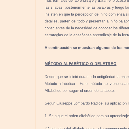
más formales del aprendizaje y tratan el proceso de
las silabas, posteriormente las palabras y luego l
insisten en que la percepción del niño comienza si
detalles, parten del todo y presentan al niño pal
conscientes de la necesidad de conocer los difer
estrategias de la enseñanza aprendizaje de la lect
A continuación se muestran algunos de los mét
MÉTODO ALFABÉTICO O DELETREO
Desde que se inició durante la antigüedad la ense
Método alfabético. Este método se viene usan
Alfabético por seguir el orden del alfabeto.
Según Giuseppe Lombardo Radice, su aplicación r
1- Se sigue el orden alfabético para su aprendizaje
2-Cada letra del alfabeto se estudia pronunciando s