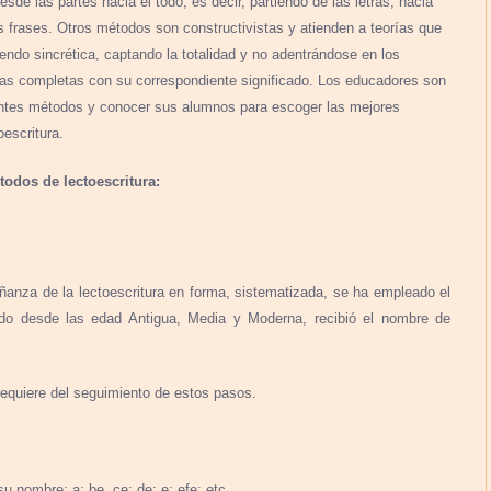
sde las partes hacia el todo, es decir, partiendo de las letras, hacia
as frases. Otros métodos son constructivistas y atienden a teorías que
endo sincrética, captando la totalidad y no adentrándose en los
abras completas con su correspondiente significado. Los educadores son
entes métodos y conocer sus alumnos para escoger las mejores
oescritura.
odos de lectoescritura:
ñanza de la lectoescritura en forma, sistematizada, se ha empleado el
do desde las edad Antigua, Media y Moderna, recibió el nombre de
equiere del seguimiento de estos pasos.
u nombre: a; be, ce; de; e; efe; etc.