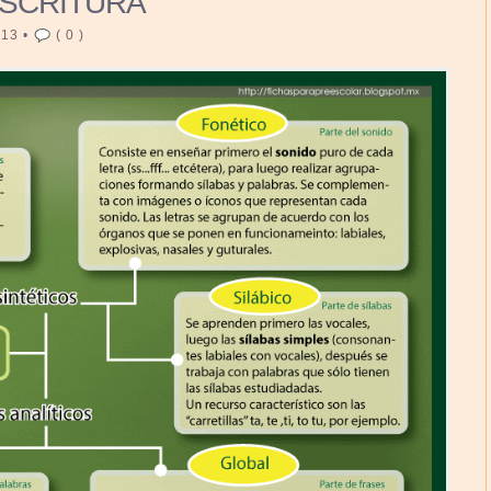
SCRITURA
013
•
(
0
)