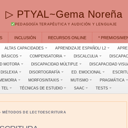
▷ PTYAL~Gema Noreña
PEDAGOGÍA TERAPÉUTICA Y AUDICIÓN Y LENGUAJE
S
INCLUSIÓN
RECURSOS ONLINE
* PREMIOS/ME
ALTAS CAPACIDADES
APRENDIZAJE ESPAÑOL/ L2
APRE
 BÁSICOS
COMPENSATORIA
DISCALCULIA
DISCAPAC
AD MOTORA
DISCAPACIDAD MÚLTIPLE
DISCAPACIDAD VISU
DISLEXIA
DISORTOGRAFÍA
ED. EMOCIONAL
ESCRIT
MEMORIA
MORFOSINTAXIS
MUTISMO
PRAGMÁTICA
TEL
TÉCNICAS DE ESTUDIO
SAAC
TESTS
›
MÉTODOS DE LECTOESCRITURA