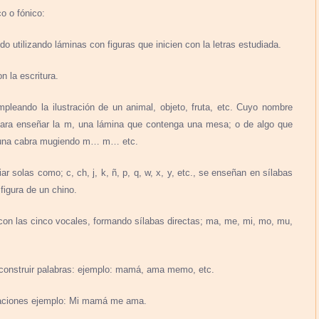
o o fónico:
o utilizando láminas con figuras que inicien con la letras estudiada.
 la escritura.
leando la ilustración de un animal, objeto, fruta, etc. Cuyo nombre
 para enseñar la m, una lámina que contenga una mesa; o de algo que
e una cabra mugiendo m… m… etc.
 solas como; c, ch, j, k, ñ, p, q, w, x, y, etc., se enseñan en sílabas
figura de un chino.
on las cinco vocales, formando sílabas directas; ma, me, mi, mo, mu,
 construir palabras: ejemplo: mamá, ama memo, etc.
oraciones ejemplo: Mi mamá me ama.