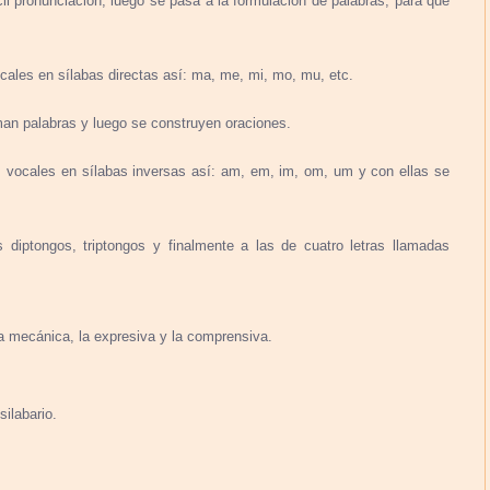
l pronunciación, luego se pasa a la formulación de palabras, para que
ales en sílabas directas así: ma, me, mi, mo, mu, etc.
man palabras y luego se construyen oraciones.
vocales en sílabas inversas así: am, em, im, om, um y con ellas se
diptongos, triptongos y finalmente a las de cuatro letras llamadas
ra mecánica, la expresiva y la comprensiva.
silabario.