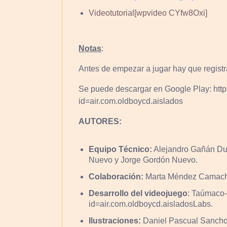
Videotutoria
l
[wpvideo CYfw8Oxi]
Notas
:
Antes de empezar a jugar hay que regist
Se puede descargar en Google Play: https
id=air.com.oldboycd.aislados
AUTORES:
Equipo Técnico:
Alejandro Gañán Dur
Nuevo y Jorge Gordón Nuevo.
Colaboración:
Marta Méndez Camac
Desarrollo del videojuego
: Taúmaco-
id=air.com.oldboycd.aisladosLabs.
Ilustraciones:
Daniel Pascual Sancho