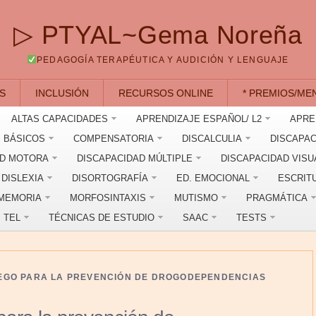
▷ PTYAL~Gema Noreña
PEDAGOGÍA TERAPÉUTICA Y AUDICIÓN Y LENGUAJE
S
INCLUSIÓN
RECURSOS ONLINE
* PREMIOS/ME
ALTAS CAPACIDADES
APRENDIZAJE ESPAÑOL/ L2
APRE
 BÁSICOS
COMPENSATORIA
DISCALCULIA
DISCAPAC
AD MOTORA
DISCAPACIDAD MÚLTIPLE
DISCAPACIDAD VISU
DISLEXIA
DISORTOGRAFÍA
ED. EMOCIONAL
ESCRIT
MEMORIA
MORFOSINTAXIS
MUTISMO
PRAGMÁTICA
TEL
TÉCNICAS DE ESTUDIO
SAAC
TESTS
UEGO PARA LA PREVENCIÓN DE DROGODEPENDENCIAS