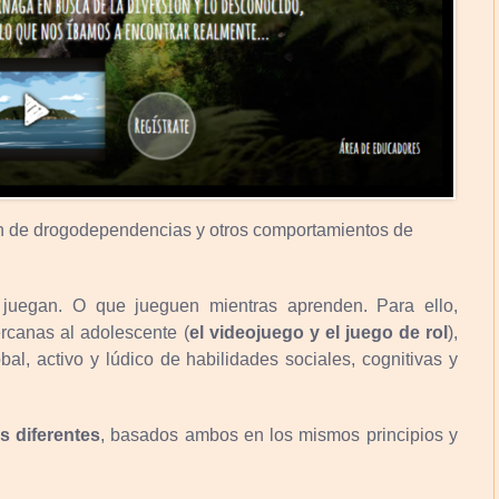
n de drogodependencias y otros comportamientos de
 juegan. O que jueguen mientras aprenden. Para ello,
rcanas al adolescente (
el videojuego y el juego de rol
),
al, activo y lúdico de habilidades sociales, cognitivas y
s diferentes
, basados ambos en los mismos principios y