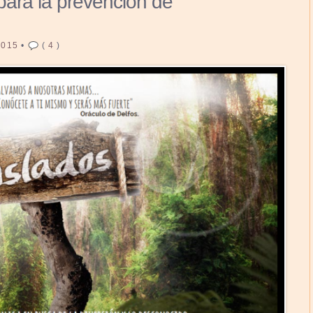
ara la prevención de
2015
•
(
4
)