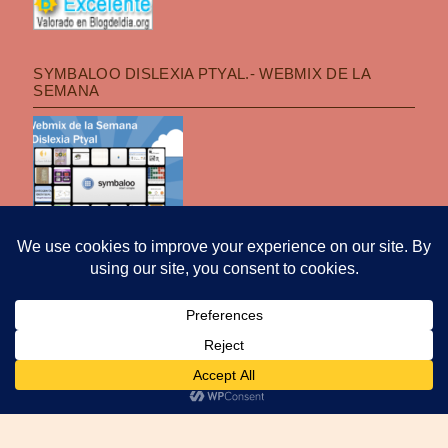
SYMBALOO DISLEXIA PTYAL.- WEBMIX DE LA
SEMANA
POLÍTICA DE PRIVACIDAD
|
FUNCIONA CON WORDPRESS
|
TEMA: OPTI
POR
PRO THEME DESIGN
.