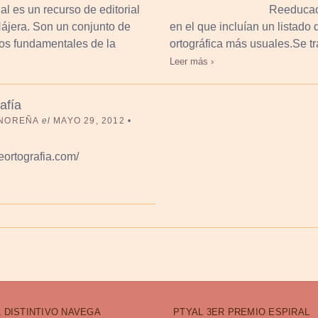
al es un recurso de editorial
Reeducaci
ájera. Son un conjunto de
en el que incluían un listado 
os fundamentales de la
ortográfica más usuales.Se t
Leer más ›
afía
 NOREÑA
el
MAYO 29, 2012
•
eortografia.com/
 DISTINTIVO NAVEGA
PTYAL 3ER PREMIO ESPIRAL