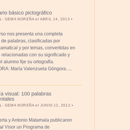
rio básico pictográfico
L- GEMA NOREÑA
el
ABRIL 14, 2013
•
rso nos presenta una completa
 de palabras, clasificadas por
ramatical y por temas, convertidas en
relacionadas con su significado y
 alumno fije su ortografía.
: María Valenzuela Góngora….
ía visual: 100 palabras
ntales
L- GEMA NOREÑA
el
JUNIO 12, 2012
•
rta y Antonio Matamala publicaron
ial Visor un Programa de