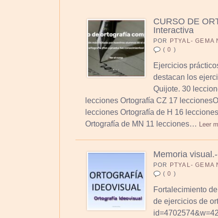
CURSO DE ORTO
Interactiva
POR
PTYAL- GEMA
(
0
)
Ejercicios práctico
destacan los ejerci
Quijote. 30 leccio
lecciones Ortografía CZ 17 leccionesO
lecciones Ortografía de H 16 leccione
Ortografía de MN 11 lecciones…
Leer m
Memoria visual.-
POR
PTYAL- GEMA
(
0
)
Fortalecimiento de
de ejercicios de or
id=4702574&w=4