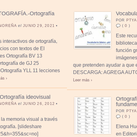
GRAFÍA.-Ortografía
Vocabula
POR
PTYA
 NOREÑA
el
JUNIO 29, 2021
•
(
0
)
Este recu
s interactivos de ortografía,
biblioteca
cios con textos de El
función g
nes Ortografía BV 13
imágenes 
rtografía de GJ 25
que pretenden ayudar a que el
sOrtografía YLL 11 lecciones
DESCARGA: AGREGA AUTORA
ás ›
Leer más ›
Ortografía ideovisual
Ortograf
fundame
 NOREÑA
el
JUNIO 26, 2012
•
POR
PTYA
(
0
)
 la memoria visual a través
tografía. [slideshare
Elena Hue
25&h=355&sc=no]
en Editor