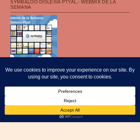
SYMBALOO DISLEXIA PTYAL.- WEBMIX DE LA
SEMANA
POLÍTICA DE PRIVACIDAD
|
FUNCIONA CON WORDPRESS
|
TEMA: OPTI
POR
PRO THEME DESIGN
.