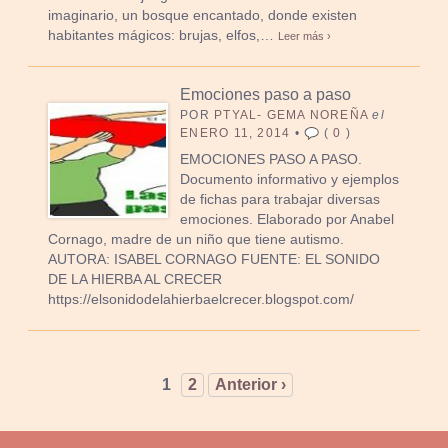
imaginario, un bosque encantado, donde existen
habitantes mágicos: brujas, elfos,…
Leer más ›
Emociones paso a paso
POR
PTYAL- GEMA NOREÑA
el
ENERO 11, 2014
•
(
0
)
EMOCIONES PASO A PASO.
Documento informativo y ejemplos
de fichas para trabajar diversas
emociones. Elaborado por Anabel
Cornago, madre de un niño que tiene autismo.
AUTORA: ISABEL CORNAGO FUENTE: EL SONIDO
DE LA HIERBA AL CRECER
https://elsonidodelahierbaelcrecer.blogspot.com/
1
2
Anterior ›