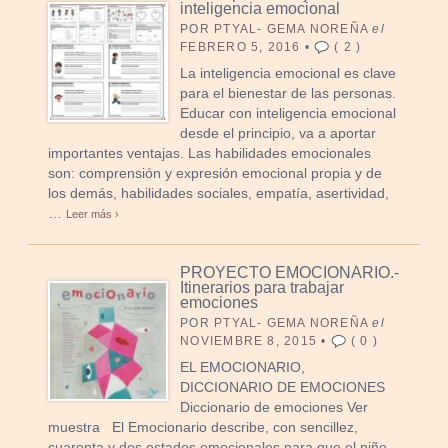
inteligencia emocional
POR
PTYAL- GEMA NOREÑA
el
FEBRERO 5, 2016
•
(
2
)
La inteligencia emocional es clave
para el bienestar de las personas.
Educar con inteligencia emocional
desde el principio, va a aportar
importantes ventajas. Las habilidades emocionales
son: comprensión y expresión emocional propia y de
los demás, habilidades sociales, empatía, asertividad,
…
Leer más ›
PROYECTO EMOCIONARIO.-
Itinerarios para trabajar
emociones
POR
PTYAL- GEMA NOREÑA
el
NOVIEMBRE 8, 2015
•
(
0
)
EL EMOCIONARIO,
DICCIONARIO DE EMOCIONES
Diccionario de emociones Ver
muestra El Emocionario describe, con sencillez,
cuarenta y dos estados emocionales para que el niño