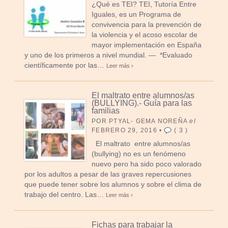
¿Qué es TEI? TEI, Tutoría Entre
Iguales, es un Programa de
convivencia para la prevención de
la violencia y el acoso escolar de
mayor implementación en España
y uno de los primeros a nivel mundial. — *Evaluado
científicamente por las…
Leer más ›
El maltrato entre alumnos/as
(BULLYING).- Guía para las
familias
POR
PTYAL- GEMA NOREÑA
el
FEBRERO 29, 2016
•
(
3
)
El maltrato entre alumnos/as
(bullying) no es un fenómeno
nuevo pero ha sido poco valorado
por los adultos a pesar de las graves repercusiones
que puede tener sobre los alumnos y sobre el clima de
trabajo del centro. Las…
Leer más ›
Fichas para trabajar la