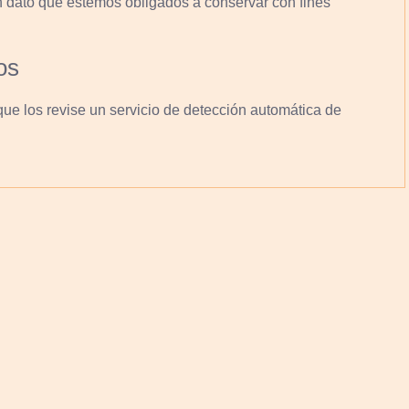
n dato que estemos obligados a conservar con fines
os
que los revise un servicio de detección automática de