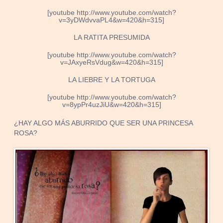
[youtube http://www.youtube.com/watch?
v=3yDWdvvaPL4&w=420&h=315]
LA RATITA PRESUMIDA
[youtube http://www.youtube.com/watch?
v=JAxyeRsVdug&w=420&h=315]
LA LIEBRE Y LA TORTUGA
[youtube http://www.youtube.com/watch?
v=8ypPr4uzJiU&w=420&h=315]
¿HAY ALGO MÁS ABURRIDO QUE SER UNA PRINCESA
ROSA?