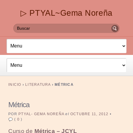
▷ PTYAL~Gema Noreña
INICIO
›
LITERATURA
›
MÉTRICA
Métrica
POR
PTYAL- GEMA NOREÑA
el
OCTUBRE 11, 2012
•
(
0
)
Curso de
Métrica – JCYL