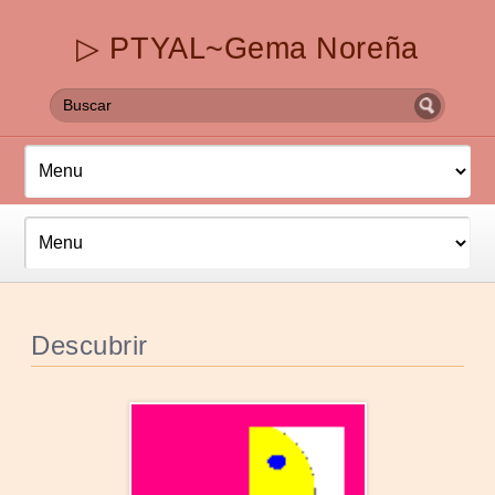
▷ PTYAL~Gema Noreña
Descubrir