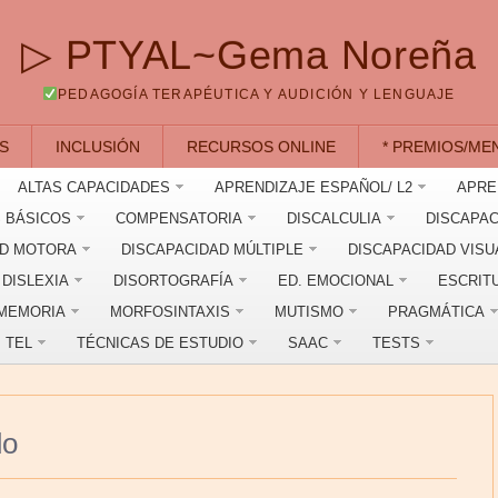
▷ PTYAL~Gema Noreña
PEDAGOGÍA TERAPÉUTICA Y AUDICIÓN Y LENGUAJE
S
INCLUSIÓN
RECURSOS ONLINE
* PREMIOS/ME
ALTAS CAPACIDADES
APRENDIZAJE ESPAÑOL/ L2
APRE
 BÁSICOS
COMPENSATORIA
DISCALCULIA
DISCAPAC
AD MOTORA
DISCAPACIDAD MÚLTIPLE
DISCAPACIDAD VISU
DISLEXIA
DISORTOGRAFÍA
ED. EMOCIONAL
ESCRIT
MEMORIA
MORFOSINTAXIS
MUTISMO
PRAGMÁTICA
TEL
TÉCNICAS DE ESTUDIO
SAAC
TESTS
do