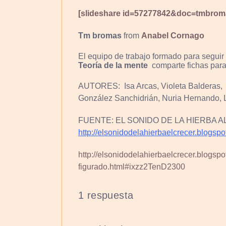
[slideshare id=57277842&doc=tmbro
Tm bromas
from
Anabel Cornago
El equipo de trabajo formado para seguir
Teoría de la mente
comparte fichas para 
AUTORES: Isa Arcas, Violeta Balderas, L
González Sanchidrián, Nuria Hernando, 
FUENTE: EL SONIDO DE LA HIERBA A
http://elsonidodelahierbaelcrecer.blogspo
http://elsonidodelahierbaelcrecer.blogs
figurado.html#ixzz2TenD2300
1 respuesta