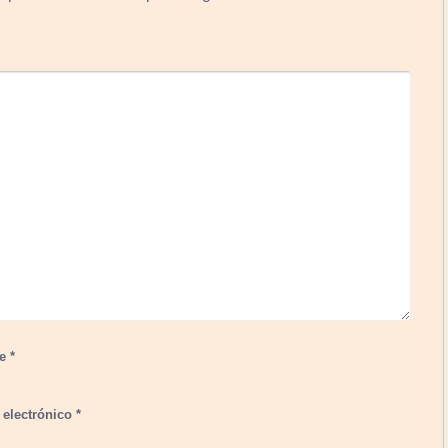
re
*
 electrónico
*