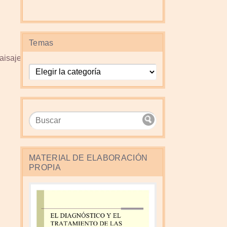
Temas
aisaje_a.html
Temas
MATERIAL DE ELABORACIÓN
PROPIA