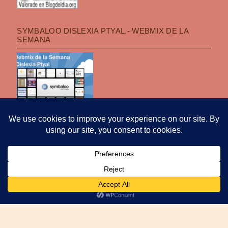
SYMBALOO DISLEXIA PTYAL.- WEBMIX DE LA
SEMANA
POLÍTICA DE PRIVACIDAD
|
FUNCIONA CON WORDPRESS
|
TEMA: OPTI
POR
PRO THEME DESIGN
.