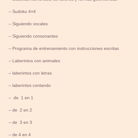
–
Sudoku 4×4
–
Siguiendo vocales
–
Siguiendo consonantes
–
Programa de entrenamiento con instrucciones escritas
–
Laberintos con animales
–
laberintos con letras
–
laberintos contando
–
de 1 en 1
–
de 2 en 2
–
de 3 en 3
–
de 4 en 4