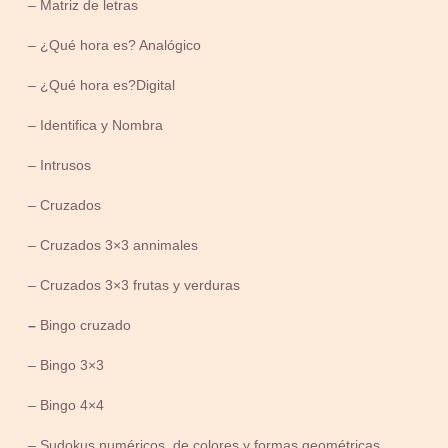
– Matriz de letras
– ¿Qué hora es? Analógico
– ¿Qué hora es?Digital
– Identifica y Nombra
– Intrusos
–
Cruzados
–
Cruzados 3×3 annimales
–
Cruzados 3×3 frutas y verduras
–
Bingo cruzado
–
Bingo 3×3
–
Bingo 4×4
–
Sudokus numéricos, de colores y formas geométricas