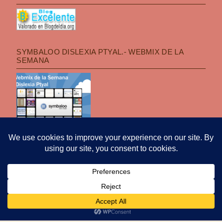
SYMBALOO DISLEXIA PTYAL.- WEBMIX DE LA
SEMANA
POLÍTICA DE PRIVACIDAD
|
FUNCIONA CON WORDPRESS
|
TEMA: OPTI
POR
PRO THEME DESIGN
.