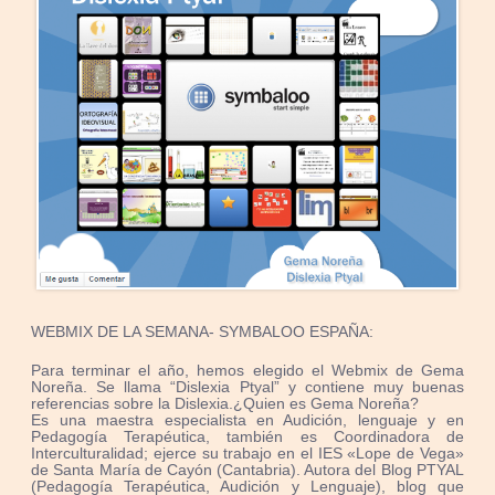
WEBMIX DE LA SEMANA- SYMBALOO ESPAÑA:
Para terminar el año, hemos elegido el Webmix de Gema
Noreña. Se llama “Dislexia Ptyal” y contiene muy buenas
referencias sobre la Dislexia.¿Quien es Gema Noreña?
Es una maestra especialista en Audición, lenguaje y en
Pedagogía Terapéutica, también es Coordinadora de
Interculturalidad; ejerce su trabajo en el IES «Lope de Vega»
de Santa María de Cayón (Cantabria). Autora del Blog PTYAL
(Pedagogía Terapéutica, Audición y Lenguaje), blog que