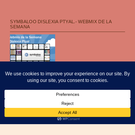
SYMBALOO DISLEXIA PTYAL.- WEBMIX DE LA
SEMANA
POLÍTICA DE PRIVACIDAD
|
FUNCIONA CON WORDPRESS
|
TEMA: OPTI
POR
PRO THEME DESIGN
.