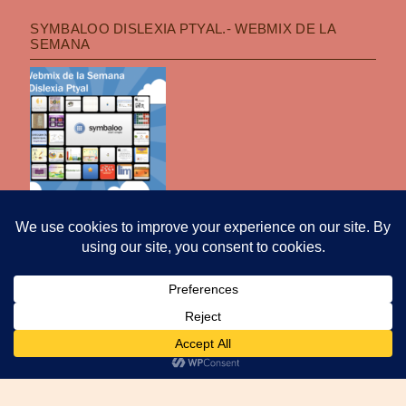
SYMBALOO DISLEXIA PTYAL.- WEBMIX DE LA
SEMANA
POLÍTICA DE PRIVACIDAD
|
FUNCIONA CON WORDPRESS
|
TEMA: OPTI
POR
PRO THEME DESIGN
.